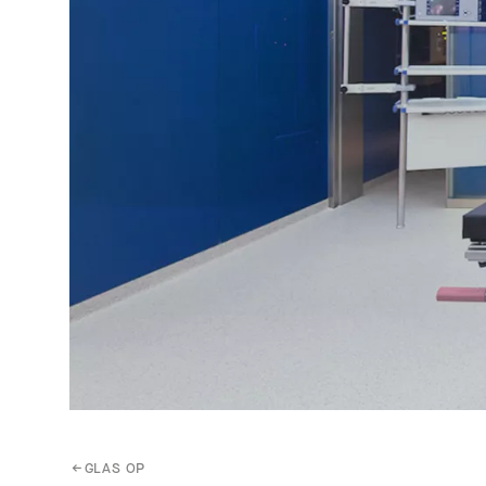
←
GLAS OP