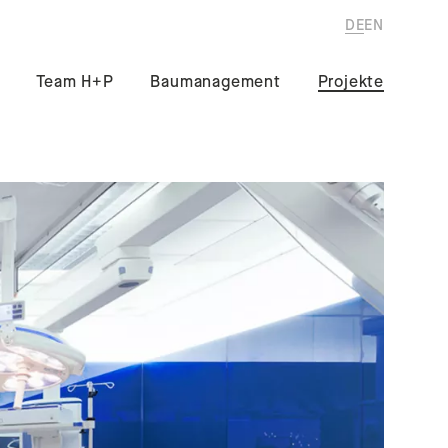
DE
EN
Team H+P
Baumanagement
Projekte